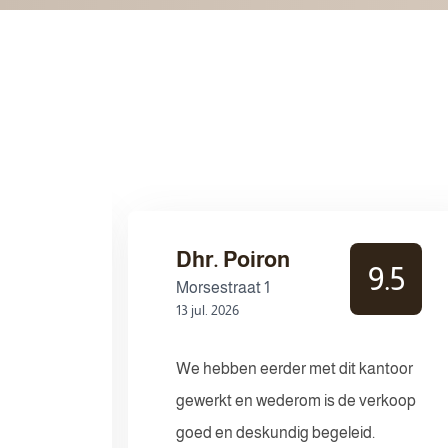
Dhr. Poiron
10
9.5
Morsestraat 1
13 jul. 2026
nce
We hebben eerder met dit kantoor
r home-
gewerkt en wederom is de verkoop
rted,
goed en deskundig begeleid.