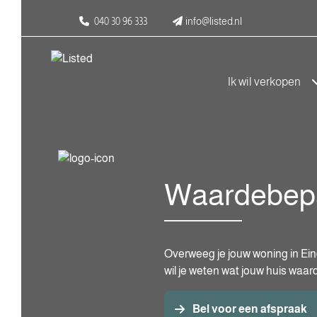
040 30 96 333
info@listed.nl
Ik wil verkopen
Waardebepa
Overweeg je jouw woning in E
wil je weten wat jouw huis waard
Bel voor een afspraak