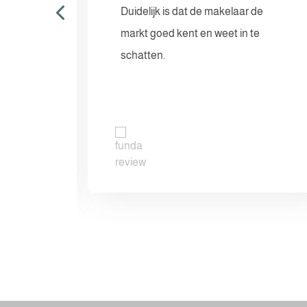
wledge
Duidelijk is dat de makelaar de
markt goed kent en weet in te
ided us
schatten.
e review