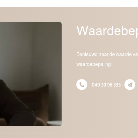
Waardebep
Benieuwd naar de waarde va
waardebepaling
040 30 96 333