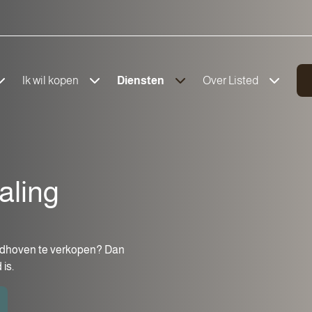
Ik wil kopen
Diensten
Over Listed
ling
indhoven te verkopen? Dan
 is.