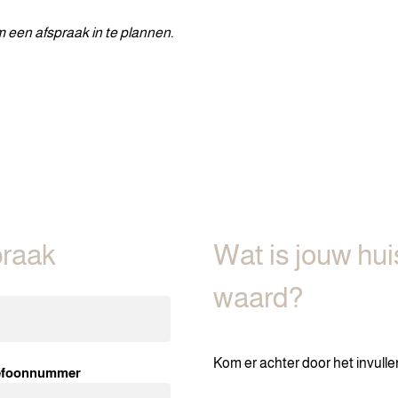
om een afspraak in te plannen.
praak
Wat is jouw hui
waard?
Kom er achter door het invulle
efoonnummer