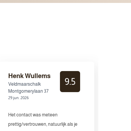
Henk Wullems
Dhr.
9.5
Veldmaarschalk
Dr Cuy
19 jun. 
Montgomerylaan 37
29 jun. 2026
In al 
Het contact was meteen
top wa
prettig/vertrouwen, natuurlijk als je
gezegd