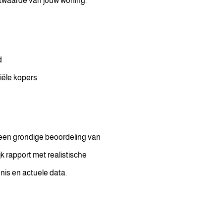
rktwaarde van jouw woning.
d
tiële kopers
 een grondige beoordeling van
k rapport met realistische
is en actuele data.