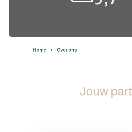
Home
Over ons
Jouw part