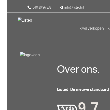
040 30 96 333
info@listed.nl
Ik wil verkopen
Over ons.
Listed. De nieuwe standaard 
9,7