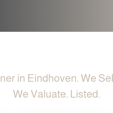
ner in Eindhoven. We Sel
We Valuate. Listed.