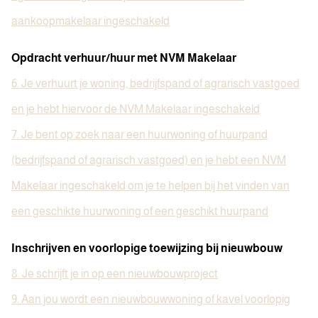
aankoopmakelaar ingeschakeld
Opdracht verhuur/huur met NVM Makelaar
6. Je verhuurt je woning, bedrijfspand of agrarisch vastgoed
en je hebt hiervoor de NVM Makelaar ingeschakeld
7. Je bent op zoek naar een huurwoning of huurpand
(bedrijfspand of agrarisch vastgoed) en je hebt een NVM
Makelaar ingeschakeld om je te helpen bij het vinden van
een geschikte huurwoning of een geschikt huurpand
Inschrijven en voorlopige toewijzing bij nieuwbouw
8. Je schrijft je in op een nieuwbouwproject
9. Aan jou wordt een nieuwbouwwoning of kavel voorlopig