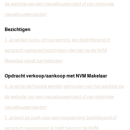
de website van een nieuwbouwproject of van regionale
nieuwbouwprojecten
Bezichtigen
3. Je wil een koop- of huurwoning, een bedrijfspand of
agrarisch vastgoed bezichtigen die/dat via de NVM
Makelaar wordt aangeboden
Opdracht verkoop/aankoop met NVM Makelaar
4. Je wil op de hoogte worden gehouden van het aanbod via
de website van een nieuwbouwproject of van regionale
nieuwbouwprojecten
5. Je bent op zoek naar een koopwoning, bedrijfspand of
agrarisch vastgoed en je hebt hiervoor de NVM-