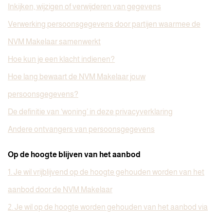
Inkijken, wijzigen of verwijderen van gegevens
Verwerking persoonsgegevens door partijen waarmee de
NVM Makelaar samenwerkt
Hoe kun je een klacht indienen?
Hoe lang bewaart de NVM Makelaar jouw
persoonsgegevens?
De definitie van ‘woning’ in deze privacyverklaring
Andere ontvangers van persoonsgegevens
Op de hoogte blijven van het aanbod
1. Je wil vrijblijvend op de hoogte gehouden worden van het
aanbod door de NVM Makelaar
2. Je wil op de hoogte worden gehouden van het aanbod via