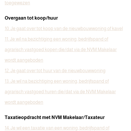
toegewezen
Overgaan tot koop/huur
10. Je gaat over tot koop van de nieuwbouwwoning of kavel
11. Je wil na bezichtiging een woning, bedrijfspand of
agrarisch vastgoed kopen die/dat via de NVM Makelaar
wordt aangeboden
12. Je gaat over tot huur van de nieuwbouwwoning
13. Je wil na bezichtiging een woning, bedrijfspand of
agrarisch vastgoed huren die/dat via de NVM Makelaar
wordt aangeboden
Taxatieopdracht met NVM Makelaar/Taxateur
14. Je wil een taxatie van een woning, bedrijfspand of