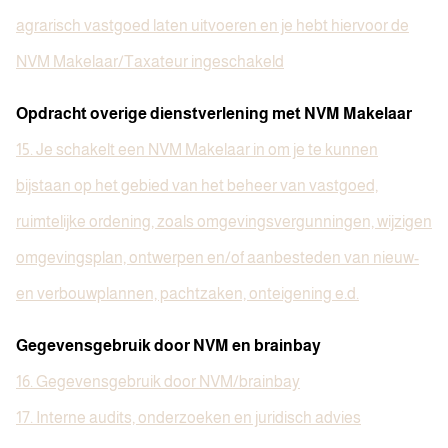
agrarisch vastgoed laten uitvoeren en je hebt hiervoor de
NVM Makelaar/Taxateur ingeschakeld
Opdracht overige dienstverlening met NVM Makelaar
15. Je schakelt een NVM Makelaar in om je te kunnen
bijstaan op het gebied van het beheer van vastgoed,
ruimtelijke ordening, zoals omgevingsvergunningen, wijzigen
omgevingsplan, ontwerpen en/of aanbesteden van nieuw-
en verbouwplannen, pachtzaken, onteigening e.d.
Gegevensgebruik door NVM en brainbay
16. Gegevensgebruik door NVM/brainbay
17. Interne audits, onderzoeken en juridisch advies