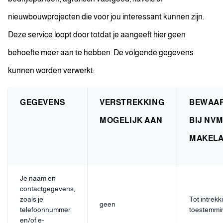
nieuwbouwprojecten die voor jou interessant kunnen zijn.
Deze service loopt door totdat je aangeeft hier geen
behoefte meer aan te hebben. De volgende gegevens
kunnen worden verwerkt:
GEGEVENS
VERSTREKKING
BEWAA
MOGELIJK AAN
BIJ NV
MAKEL
Je naam en
contactgegevens,
zoals je
Tot intrekk
geen
telefoonnummer
toestemmi
en/of e-