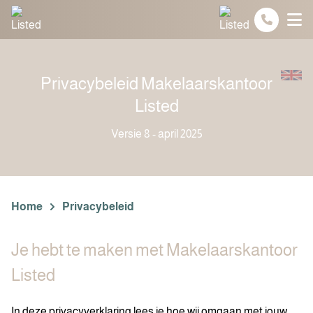
Spring naar inhoud
Privacybeleid Makelaarskantoor
Listed
Versie 8 - april 2025
Home
Privacybeleid
Je hebt te maken met Makelaarskantoor
Listed
In deze privacyverklaring lees je hoe wij omgaan met jouw