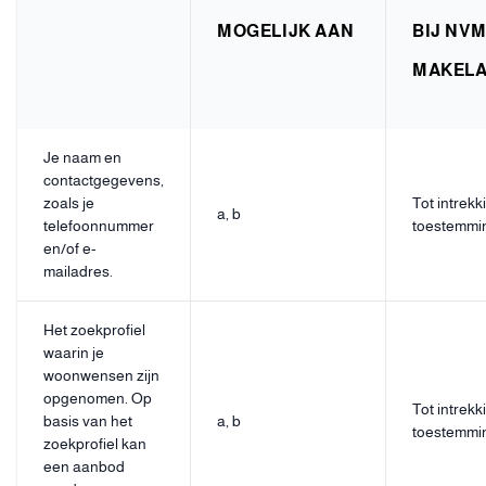
MOGELIJK AAN
BIJ NV
MAKEL
Je naam en
contactgegevens,
zoals je
Tot intrekk
a, b
telefoonnummer
toestemmi
en/of e-
mailadres.
Het zoekprofiel
waarin je
woonwensen zijn
opgenomen. Op
Tot intrekk
basis van het
a, b
toestemmi
zoekprofiel kan
een aanbod