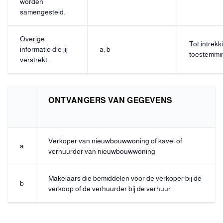
worden
samengesteld.
Overige
Tot intrekk
informatie die jij
a, b
toestemmi
verstrekt.
ONTVANGERS VAN GEGEVENS
Verkoper van nieuwbouwwoning of kavel of
a
verhuurder van nieuwbouwwoning
Makelaars die bemiddelen voor de verkoper bij de
b
verkoop of de verhuurder bij de verhuur