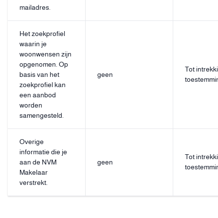
mailadres.
Het zoekprofiel
waarin je
woonwensen zijn
opgenomen. Op
Tot intrekk
basis van het
geen
toestemmi
zoekprofiel kan
een aanbod
worden
samengesteld.
Overige
informatie die je
Tot intrekk
aan de NVM
geen
toestemmi
Makelaar
verstrekt.