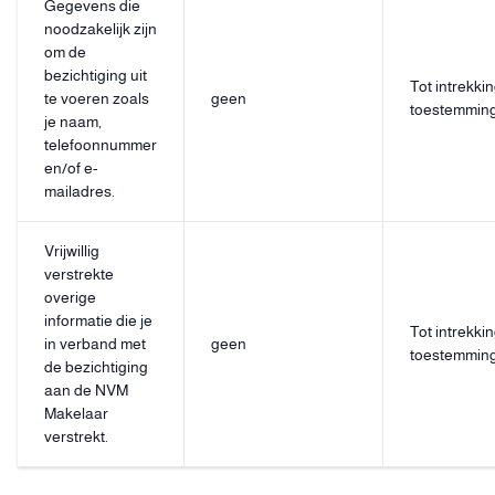
Gegevens die
noodzakelijk zijn
om de
bezichtiging uit
Tot intrekki
te voeren zoals
geen
toestemmin
je naam,
telefoonnummer
en/of e-
mailadres.
Vrijwillig
verstrekte
overige
informatie die je
Tot intrekki
in verband met
geen
toestemmin
de bezichtiging
aan de NVM
Makelaar
verstrekt.