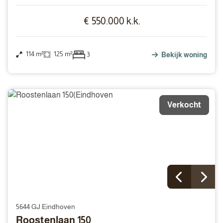
€ 550.000 k.k.
114 m²
125 m²
3
Bekijk woning
Verkocht
5644 GJ Eindhoven
Roostenlaan 150