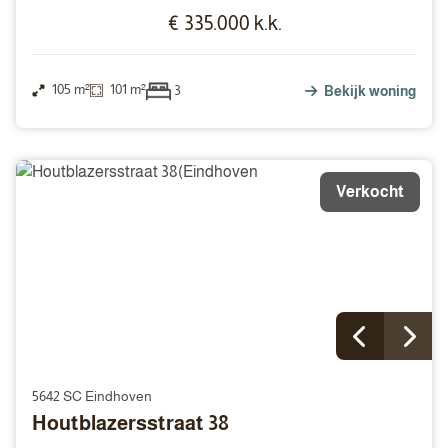
€ 335.000 k.k.
105 m²
101 m²
3
Bekijk woning
Verkocht
5642 SC Eindhoven
Houtblazersstraat 38