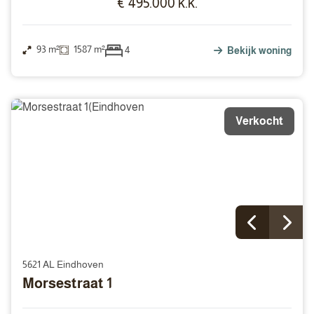
€ 495.000 k.k.
93 m²
1587 m²
4
Bekijk woning
Verkocht
5621 AL Eindhoven
Morsestraat 1