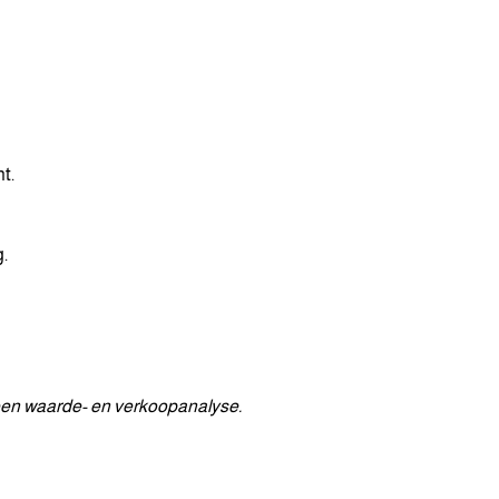
t.
g.
nd een waarde- en verkoopanalyse.