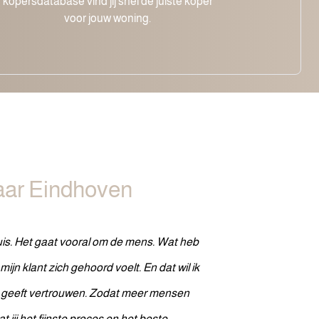
kopersdatabase vind jij snel de juiste koper
voor jouw woning.
ar Eindhoven
huis. Het gaat vooral om de mens. Wat heb
 mijn klant zich gehoord voelt. En dat wil ik
 geeft vertrouwen.
Zodat meer mensen
t jij het fijnste proces en het beste