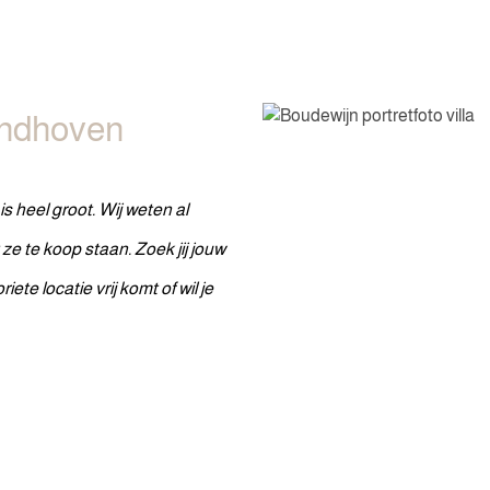
indhoven
 heel groot. Wij weten al
e te koop staan. Zoek jij jouw
ete locatie vrij komt of wil je