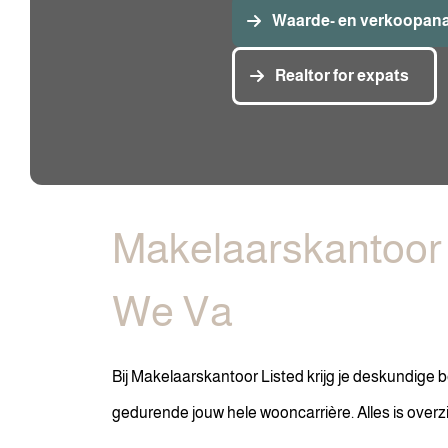
Waarde- en verkoopan
Realtor for expats
Makelaarskantoor 
We
Valuate.
Bij Makelaarskantoor Listed krijg je deskundige
gedurende jouw hele wooncarrière. Alles is overzic