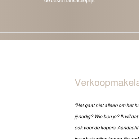
de beste transactieprijs.
Verkoopmakela
"Het gaat niet alleen om het 
jij nodig? Wie ben je? Ik wil dat
ook voor de kopers. Aandacht
jouw huis willen kopen. En zoda