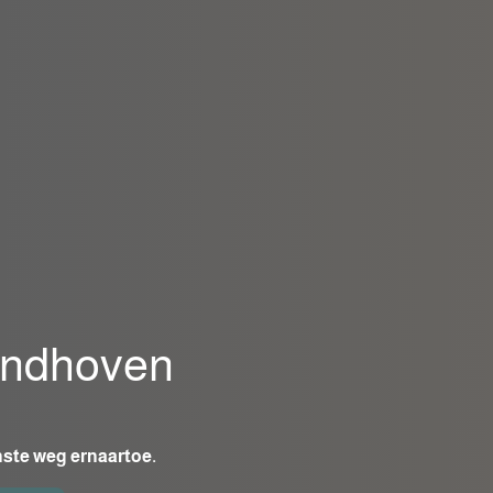
indhoven
jnste weg ernaartoe.