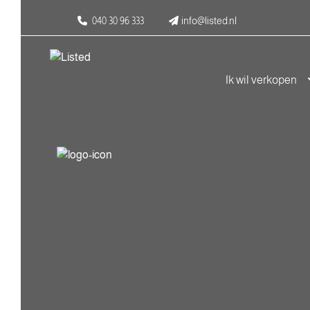
040 30 96 333
info@listed.nl
Ik wil verkopen