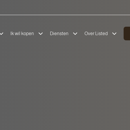
Ik wil kopen
Diensten
Over Listed