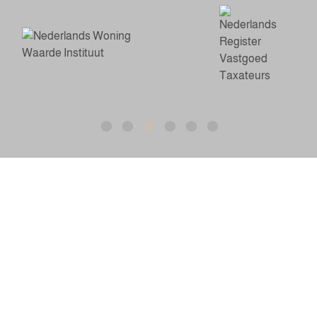
BTW: NL862215377B01 | KvK: 81774257