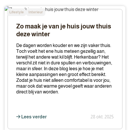
Zo
Lifestyle
Interieur
maak
je
Zo maak je van je huis jouw thuis
van
deze winter
je
huis
De dagen worden kouder en we zijn vaker thuis.
jouw
Toch voelt het ene huis meteen gezellig aan,
terwijl het andere wat kil blijft. Herkenbaar? Het
thuis
verschil zit niet in dure spullen en verbouwingen,
deze
maar in sfeer. In deze blog lees je hoe je met
winter
kleine aanpassingen een groot effect bereikt.
Zodat je huis niet alleen comfortabel is voor jou,
maar ook dat warme gevoel geeft waar anderen
direct blij van worden.
Lees verder
28 okt. 2025