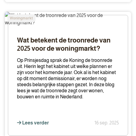
Wat
Woningmarkt
betekent
de
troonrede
Wat betekent de troonrede van
van
2025 voor de woningmarkt?
2025
voor
Op Prinsjesdag sprak de Koning de troonrede
de
uit. Hierin legt het kabinet uit welke plannen er
zijn voor het komende jaar. Ook al is het kabinet
woningmarkt?
op dit moment demissionair, er worden nog
steeds belangrijke stappen gezet. In deze blog
lees je wat de troonrede zegt over wonen,
bouwen en ruimte in Nederland.
Lees verder
16 sep. 2025