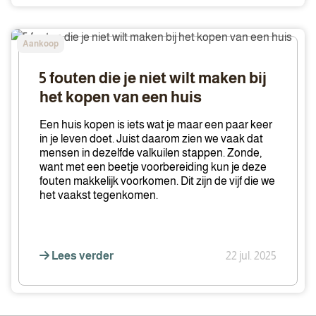
5
Aankoop
fouten
die
5 fouten die je niet wilt maken bij
je
het kopen van een huis
niet
wilt
Een huis kopen is iets wat je maar een paar keer
maken
in je leven doet. Juist daarom zien we vaak dat
mensen in dezelfde valkuilen stappen. Zonde,
bij
want met een beetje voorbereiding kun je deze
het
fouten makkelijk voorkomen. Dit zijn de vijf die we
kopen
het vaakst tegenkomen.
van
een
huis
Lees verder
22 jul. 2025