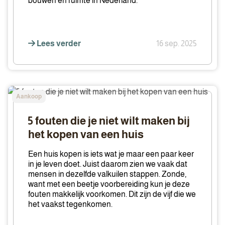
bouwen en ruimte in Nederland.
Lees verder
16 sep. 2025
5
Aankoop
fouten
die
5 fouten die je niet wilt maken bij
je
het kopen van een huis
niet
wilt
Een huis kopen is iets wat je maar een paar keer
maken
in je leven doet. Juist daarom zien we vaak dat
mensen in dezelfde valkuilen stappen. Zonde,
bij
want met een beetje voorbereiding kun je deze
het
fouten makkelijk voorkomen. Dit zijn de vijf die we
kopen
het vaakst tegenkomen.
van
een