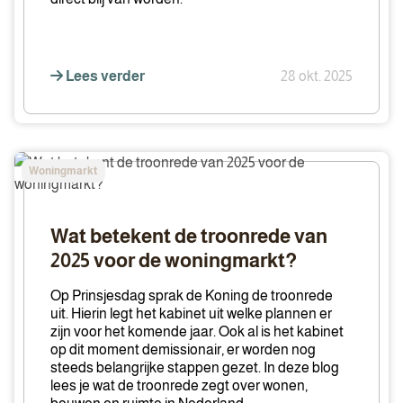
Lees verder
28 okt. 2025
Wat
Woningmarkt
betekent
de
troonrede
Wat betekent de troonrede van
van
2025 voor de woningmarkt?
2025
voor
Op Prinsjesdag sprak de Koning de troonrede
de
uit. Hierin legt het kabinet uit welke plannen er
zijn voor het komende jaar. Ook al is het kabinet
woningmarkt?
op dit moment demissionair, er worden nog
steeds belangrijke stappen gezet. In deze blog
lees je wat de troonrede zegt over wonen,