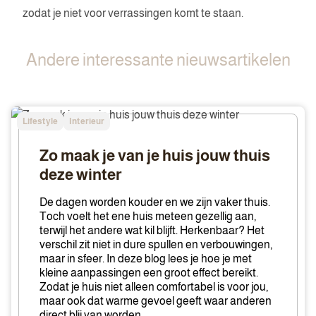
zodat je niet voor verrassingen komt te staan.
Andere interessante nieuwsartikelen
Zo
Lifestyle
Interieur
maak
je
Zo maak je van je huis jouw thuis
van
deze winter
je
huis
De dagen worden kouder en we zijn vaker thuis.
jouw
Toch voelt het ene huis meteen gezellig aan,
terwijl het andere wat kil blijft. Herkenbaar? Het
thuis
verschil zit niet in dure spullen en verbouwingen,
deze
maar in sfeer. In deze blog lees je hoe je met
winter
kleine aanpassingen een groot effect bereikt.
Zodat je huis niet alleen comfortabel is voor jou,
maar ook dat warme gevoel geeft waar anderen
direct blij van worden.