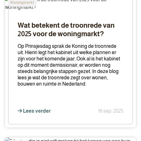
Woningmarkt
betekent
de
troonrede
Wat betekent de troonrede van
van
2025 voor de woningmarkt?
2025
voor
Op Prinsjesdag sprak de Koning de troonrede
de
uit. Hierin legt het kabinet uit welke plannen er
zijn voor het komende jaar. Ook al is het kabinet
woningmarkt?
op dit moment demissionair, er worden nog
steeds belangrijke stappen gezet. In deze blog
lees je wat de troonrede zegt over wonen,
bouwen en ruimte in Nederland.
Lees verder
16 sep. 2025
5