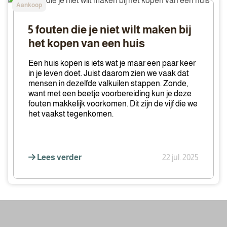
Aankoop
fouten
die
5 fouten die je niet wilt maken bij
je
het kopen van een huis
niet
wilt
Een huis kopen is iets wat je maar een paar keer
maken
in je leven doet. Juist daarom zien we vaak dat
mensen in dezelfde valkuilen stappen. Zonde,
bij
want met een beetje voorbereiding kun je deze
het
fouten makkelijk voorkomen. Dit zijn de vijf die we
kopen
het vaakst tegenkomen.
van
een
huis
Lees verder
22 jul. 2025