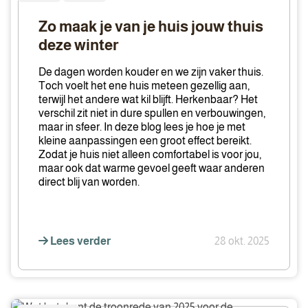
maak
je
Zo maak je van je huis jouw thuis
van
deze winter
je
huis
De dagen worden kouder en we zijn vaker thuis.
jouw
Toch voelt het ene huis meteen gezellig aan,
terwijl het andere wat kil blijft. Herkenbaar? Het
thuis
verschil zit niet in dure spullen en verbouwingen,
deze
maar in sfeer. In deze blog lees je hoe je met
winter
kleine aanpassingen een groot effect bereikt.
Zodat je huis niet alleen comfortabel is voor jou,
maar ook dat warme gevoel geeft waar anderen
direct blij van worden.
Lees verder
28 okt. 2025
Wat