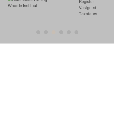
BTW: NL862215377B01 | KvK: 81774257