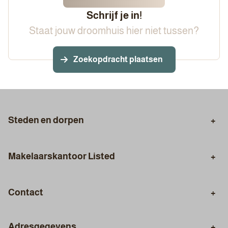
Schrijf je in!
Staat jouw droomhuis hier niet tussen?
Zoekopdracht plaatsen
Steden en dorpen
Eindhoven
Veldhoven
Makelaarskantoor Listed
Makelaar Geldrop
Makelaar Best
Verkopen. We Sell.
Aankopen. We Buy.
Makelaar Son en Breugel
Makelaar Aalst
Contact
Taxeren. We Valuate.
Hypotheekadvies
Algemeen nummer
Interieurontwerp en Styling
Architectuur en renovatie
Adresgegevens