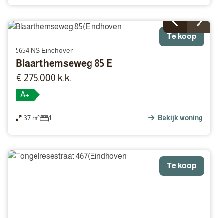
Te koop
5654 NS Eindhoven
Blaarthemseweg 85 E
€ 275.000 k.k.
A+
37 m²
1
Bekijk woning
Te koop