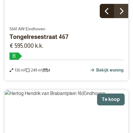
5641 AW Eindhoven
Tongelresestraat 467
€ 595.000 k.k.
B
130 m²
249 m²
4
Bekijk woning
Te koop