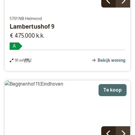
5701 NB Helmond
Lambertushof 9
€ 475.000 k.k.
A
91 m²
2
Bekijk woning
Te koop