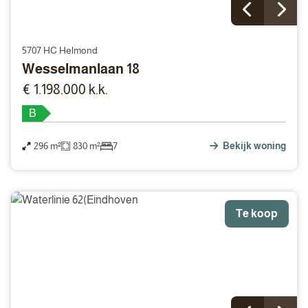
5707 HC Helmond
Wesselmanlaan 18
€ 1.198.000 k.k.
B
296 m²
830 m²
7
Bekijk woning
Te koop