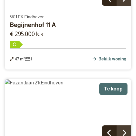
5611 EK Eindhoven
Begijnenhof 11 A
€ 295.000 k.k.
C
47 m²
1
Bekijk woning
Te koop