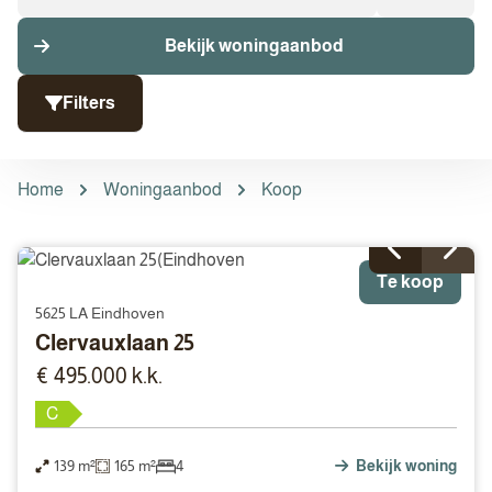
Bekijk woningaanbod
Filters
Home
Woningaanbod
Koop
Te koop
5625 LA Eindhoven
Clervauxlaan 25
€ 495.000 k.k.
C
139 m²
165 m²
4
Bekijk woning