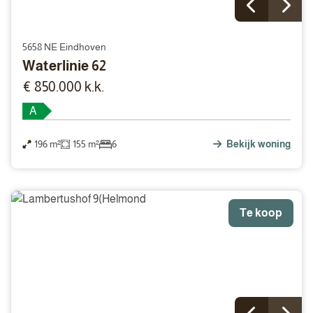
5658 NE Eindhoven
Waterlinie 62
€ 850.000 k.k.
A
196 m²
155 m²
6
Bekijk woning
Te koop