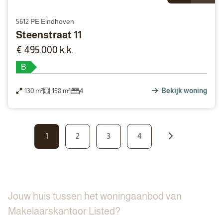
5612 PE Eindhoven
Steenstraat 11
€ 495.000 k.k.
B
130 m²
158 m²
4
Bekijk woning
1
2
3
4
Jouw huis tussen het woningaanbod van
Makelaarskantoor Listed?