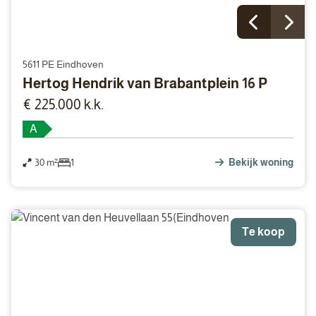
5611 PE Eindhoven
Hertog Hendrik van Brabantplein 16 P
€ 225.000 k.k.
A
30 m²
1
Bekijk woning
Te koop