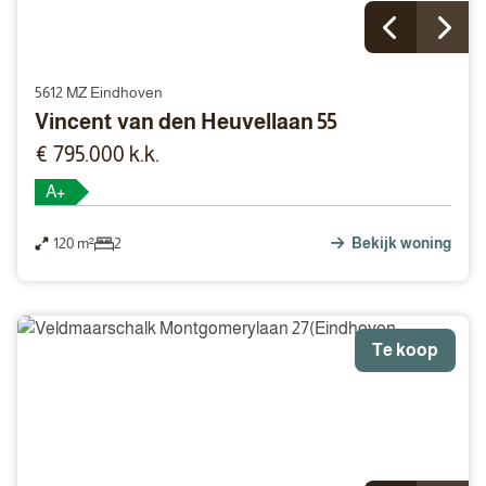
5612 MZ Eindhoven
Vincent van den Heuvellaan 55
€ 795.000 k.k.
A+
120 m²
2
Bekijk woning
Te koop