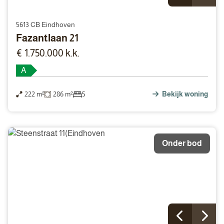
5613 CB Eindhoven
Fazantlaan 21
€ 1.750.000 k.k.
A
222 m²
286 m²
5
Bekijk woning
Onder bod