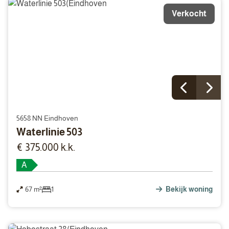
Verkocht
5658 NN Eindhoven
Waterlinie 503
€ 375.000 k.k.
A
67 m²
1
Bekijk woning