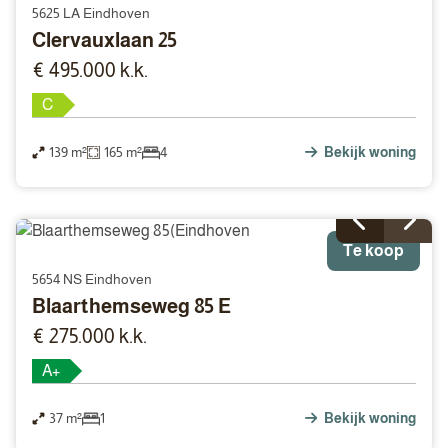
5625 LA Eindhoven
Clervauxlaan 25
€ 495.000 k.k.
C
139 m²
165 m²
4
Bekijk woning
Te koop
5654 NS Eindhoven
Blaarthemseweg 85 E
€ 275.000 k.k.
A+
37 m²
1
Bekijk woning