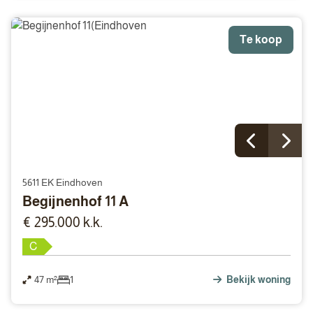
Te koop
5611 EK Eindhoven
Begijnenhof 11 A
€ 295.000 k.k.
C
47 m²
1
Bekijk woning