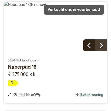
Verkocht onder voorbehoud
5624 GG Eindhoven
Naberpad 18
€ 375.000 k.k.
D
105 m²
144 m²
4
Bekijk woning