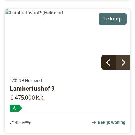
Te koop
5701 NB Helmond
Lambertushof 9
€ 475.000 k.k.
A
91 m²
2
Bekijk woning