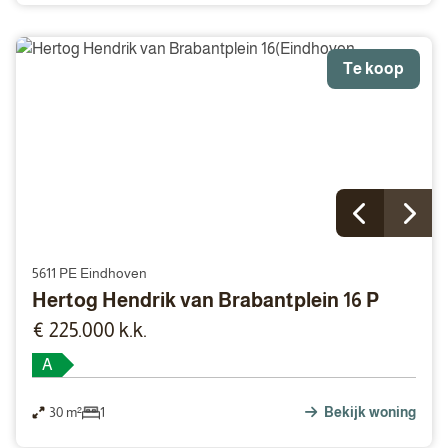
Te koop
5611 PE Eindhoven
Hertog Hendrik van Brabantplein 16 P
€ 225.000 k.k.
A
30 m²
1
Bekijk woning