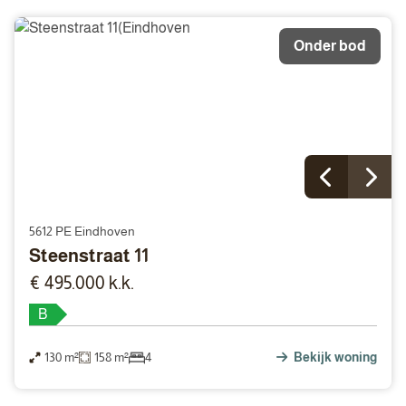
Onder bod
5612 PE Eindhoven
Steenstraat 11
€ 495.000 k.k.
B
130 m²
158 m²
4
Bekijk woning