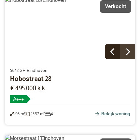
Verkocht
5642 SH Eindhoven
Hobostraat 28
€ 495.000 k.k.
A+++
93 m²
1587 m²
4
Bekijk woning