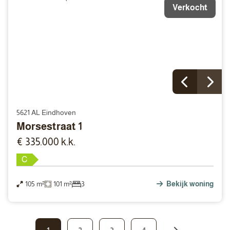
Verkocht
5621 AL Eindhoven
Morsestraat 1
€ 335.000 k.k.
C
105 m²
101 m²
3
Bekijk woning