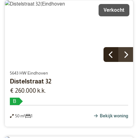
Verkocht
5643 HW Eindhoven
Distelstraat 32
€ 260.000 k.k.
B
50 m²
1
Bekijk woning