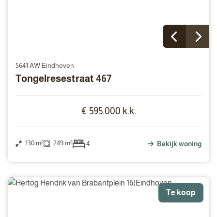
5641 AW Eindhoven
Tongelresestraat 467
€ 595.000 k.k.
130 m²
249 m²
4
Bekijk woning
Te koop