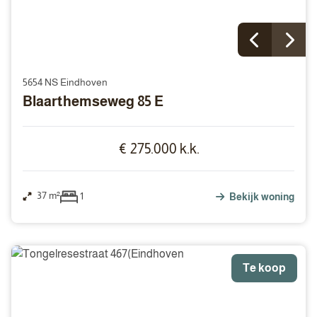
5654 NS Eindhoven
Blaarthemseweg 85 E
€ 275.000 k.k.
37 m²
1
Bekijk woning
Te koop