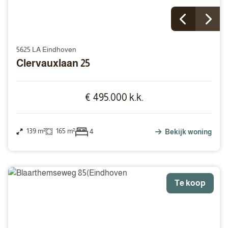
5625 LA Eindhoven
Clervauxlaan 25
€ 495.000 k.k.
139 m²
165 m²
4
Bekijk woning
Te koop