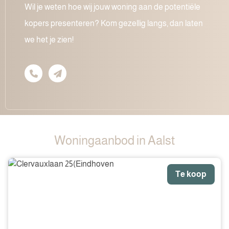
Wil je weten hoe wij jouw woning aan de potentiële
kopers presenteren? Kom gezellig langs, dan laten
we het je zien!
Woningaanbod in Aalst
Te koop