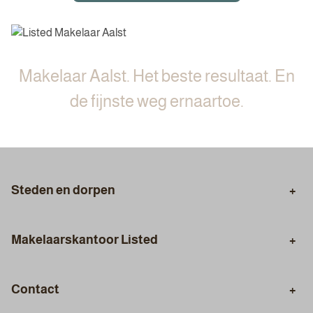
Makelaar Aalst. Het beste resultaat. En
de fijnste weg ernaartoe.
Steden en dorpen
Eindhoven
Veldhoven
Makelaarskantoor Listed
Makelaar Geldrop
Makelaar Best
Verkopen. We Sell.
Aankopen. We Buy.
Makelaar Son en Breugel
Makelaar Aalst
Contact
Taxeren. We Valuate.
Hypotheekadvies