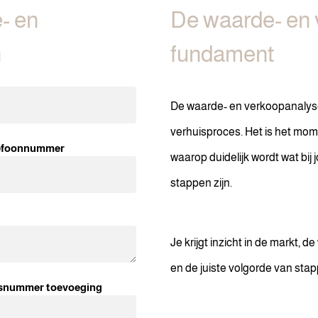
- en
De waarde- en 
n
fundament
De waarde- en verkoopanalyse i
verhuisproces. Het is het mo
efoonnummer
waarop duidelijk wordt wat bij 
stappen zijn.
Je krijgt inzicht in de markt, d
en de juiste volgorde van sta
snummer toevoeging