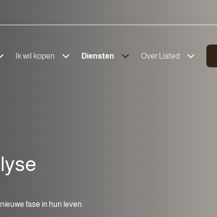
Ik wil kopen
Diensten
Over Listed
lyse
ieuwe fase in hun leven.