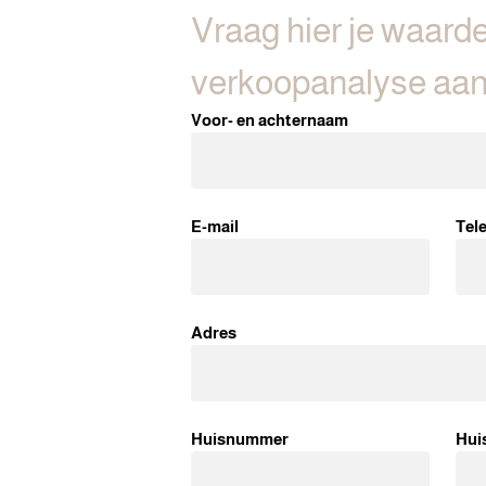
Vraag hier je waarde
verkoopanalyse aa
Voor- en achternaam
E-mail
Tel
Adres
Huisnummer
Hui