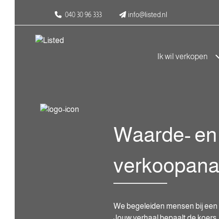
040 30 96 333
info@listed.nl
Ik wil verkopen
Waarde- en
verkoopana
We begeleiden mensen bij een n
Jouw verhaal bepaalt de koers.