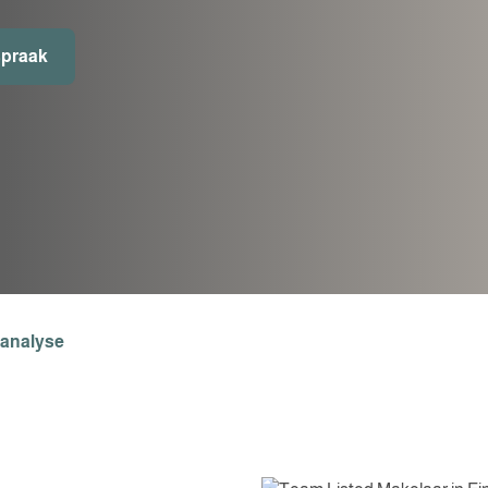
spraak
panalyse