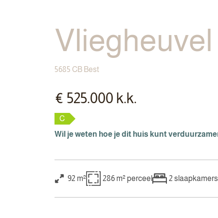
Vliegheuvel
5685 CB Best
€ 525.000 k.k.
C
Wil je weten hoe je dit huis kunt verduurzam
92 m²
286 m²
perceel
2
slaapkamers