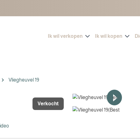
Ik wil verkopen
Ik wil kopen
D
Vliegheuvel 19
Verkocht
ideo