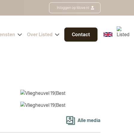
Inloggen op Move.nl
iensten
Over Listed
Contact
Alle media