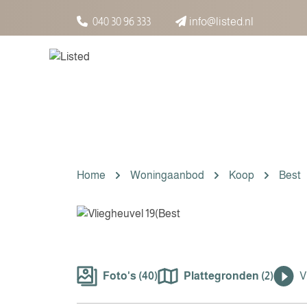
Spring naar inhoud
040 30 96 333
info@listed.nl
Home
Woningaanbod
Koop
Best
Foto's (40)
Plattegronden (2)
V