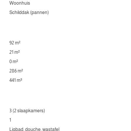
Woonhuis
Schilddak (pannen)
92 m²
21 m²
0 m²
286 m²
441 m³
3 (2 slaapkamers)
1
Ligbad, douche, wastafel